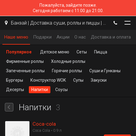
Пожалуйста, зайдите позже.
Сегодня работаем с 11:00 до 21:00.
Банзай | Доставка суши, роллы и пиццы | Троицк
Наше меню
Подарки
Акции
О нас
Доставка и оплата
Популярное
Детское меню
Сеты
Пицца
Фирменные роллы
Холодные роллы
Запеченные роллы
Горячие роллы
Суши и Гунканы
Бургеры
Конструктор WOK
Супы
Закуски
Десерты
Напитки
Соусы
Напитки
3
Coca-cola
Coca Cola • 0.9 л