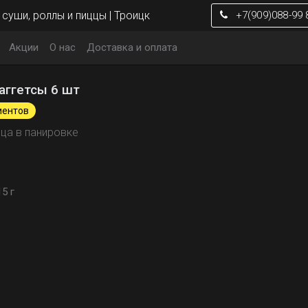
суши, роллы и пиццы | Троицк
+7(909)088-99 
Акции
О нас
Доставка и оплата
аггетсы 6 шт
иентов
ица в панировке
15 г