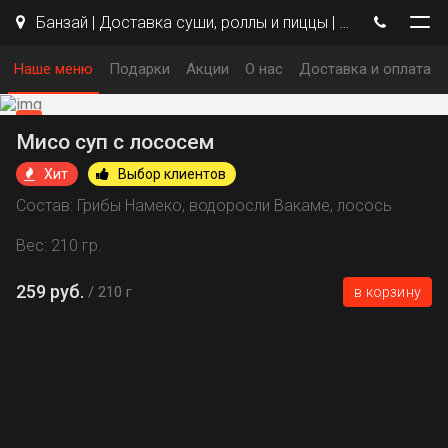
Банзай | Доставка суши, роллы и пиццы | Троицк
Наше меню
Подарки
Акции
О нас
Доставка и оплата
Мисо суп с лососем
Хит
Выбор клиентов
Состав: Грибы Намеко, водоросли Вакаме, лосось
Вес: 210 гр.
259 руб.
210 г
в корзину